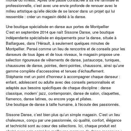
professionnelle, c’est avec une envie profonde de renouer avec le
milieu artistique qu’elle décide de se lancer dans un projet qui lui
ressemble : créer un
magasin dédié à la danse
.
Une boutique spécialisée en danse aux portes de Montpellier
C’est en
septembre 2014
que naît
Sissone Danse
, une
boutique
indépendante spécialisée en équipements pour la danse
, située à
Baillargues
, dans l’Hérault, à seulement quelques minutes de
Montpellier
. Pensé comme un lieu de rencontre et de conseils pour les
danseurs de tous âges et de tous niveaux, le magasin propose une
sélection rigoureuse de
vêtements de danse, justaucorps, tuniques,
chaussures de danse, pointes, demi-pointes, chaussons
, ainsi qu’une
gamme complète d’
accessoires et tenues d’échauffement
.
Stéphanie met un point d’honneur à
accompagner chaque danseur
:
enfant, adolescent ou adulte avec des conseils personnalisés et
adaptés aux besoins spécifiques de chaque discipline :
danse
classique, modern’ jazz, contemporain, danse de salon, claquettes,
flamenco, danse latines
, ou encore
yoga et pilates
.
Une boutique de danse à taille humaine, à l'écoute des passionnés.
Sissone Danse
, c’est bien plus qu’un simple magasin. C’est un
lieu
chaleureux
, conçu par une passionnée, où
qualité, confort, élégance
et technicité
sont au cœur des sélections. Ici, chaque produit est