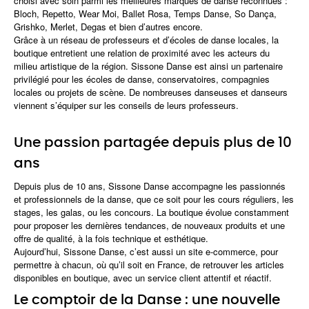
choisi avec soin parmi les meilleures
marques de danse reconnues
:
Bloch, Repetto, Wear Moi, Ballet Rosa, Temps Danse, So Dança,
Grishko, Merlet, Degas et bien d’autres encore.
Grâce à un
réseau de professeurs et d’écoles de danse locales
, la
boutique entretient une
relation de proximité avec les acteurs du
milieu artistique de la région
. Sissone Danse est ainsi un
partenaire
privilégié pour les écoles de danse, conservatoires, compagnies
locales
ou projets de scène. De nombreuses danseuses et danseurs
viennent s’équiper sur les conseils de leurs professeurs.
Une passion partagée depuis plus de 10
ans
Depuis plus de
10 ans
,
Sissone Danse accompagne les passionnés
et professionnels de la danse
, que ce soit pour les
cours réguliers
, les
stages
, les
galas
, ou les
concours
. La boutique évolue constamment
pour proposer les
dernières tendances
, de nouveaux produits et une
offre de qualité, à la fois technique et esthétique
.
Aujourd’hui, Sissone Danse, c’est aussi un
site e-commerce
, pour
permettre à chacun, où qu’il soit en France, de retrouver les articles
disponibles en boutique, avec un
service client attentif et réactif
.
Le comptoir de la Danse : une nouvelle