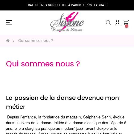
FRAIS DE LIVRAISON OFFERTS À PARTIR DE 70€ D'ACHATS
Basculer
☰
0
la
navigation
Qui sommes nous ?
Qui sommes nous ?
La passion de la danse devenue mon
métier
Depuis l’enfance, la fondatrice du magasin,
Stéphanie Serin
, évolue
dans l’univers de la danse. Initiée à la danse classique dès l’âge de 8
ans, elle a élargi sa pratique au modern’ jazz, avant d'explorer le
monde du fitness. Après une pause consacrée à sa vie familiale et