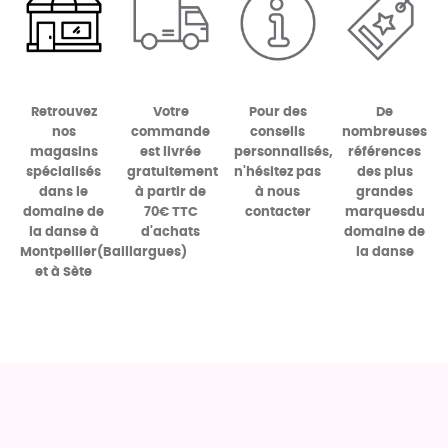
Retrouvez
Votre
Pour des
De
nos
commande
conseils
nombreuses
magasins
est livrée
personnalisés,
références
spécialisés
gratuitement
n'hésitez pas
des plus
dans le
à partir de
à nous
grandes
domaine de
70€ TTC
contacter
marques
du
la danse à
d'achats
domaine de
Montpellier
(Baillargues)
la danse
et à
Sète