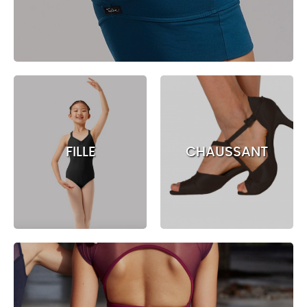
*}
*}
FILLE
CHAUSSANT
*}