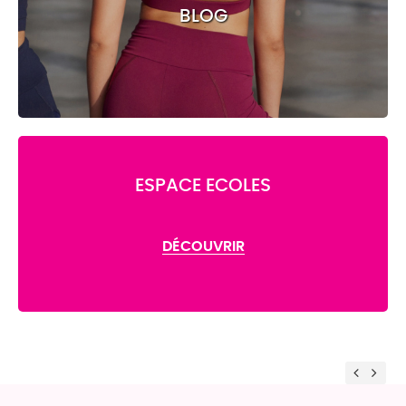
BLOG
ESPACE ECOLES
DÉCOUVRIR
Previou
Nex