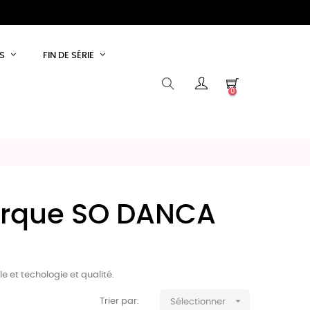
S
FIN DE SÉRIE
0
marque SO DANCA
le et techologie et qualité.

Trier par:
Sélectionner