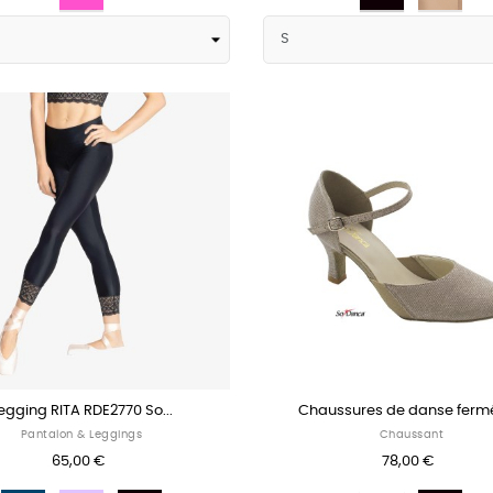
egging RITA RDE2770 So...
Chaussures de danse fermé
Pantalon & Leggings
Chaussant
65,00 €
78,00 €