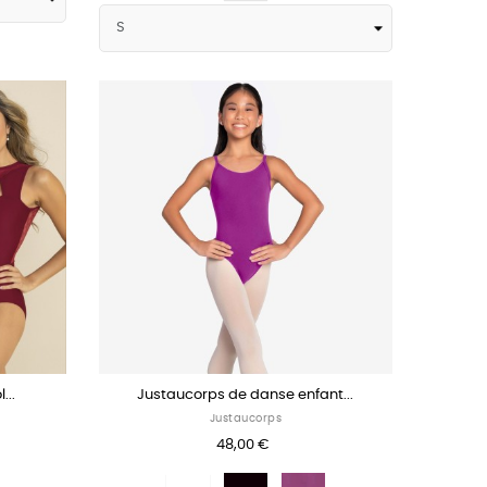
...
Justaucorps de danse enfant...
Justaucorps
48,00 €
per
Blanc
Noir
Raspberry