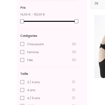
Prix
14,00 € - 92,00 €
Catégories
(8)
Chaussant
(9)
Femme
(5)
Fille
Taille
(1)
2 / 4 ans
(1)
4 ans
(1)
4 / 6 ans