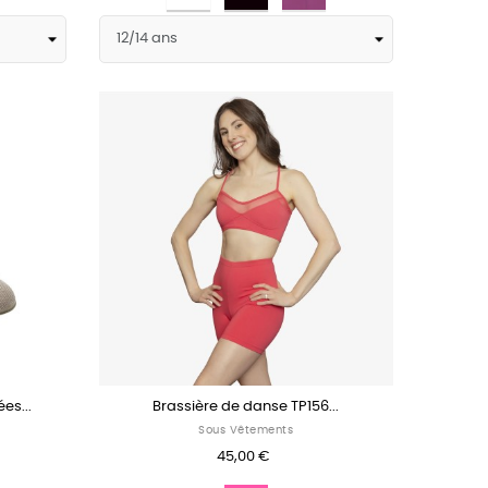
es...
Brassière de danse TP156...
Sous Vêtements
45,00 €