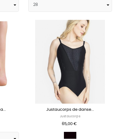
a...
Justaucorps de danse...
Justaucorps
65,00 €
Noir