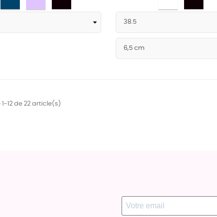
Bleu
Lilas
Noir
Gold
Noir
marine
pailleté
1-12 de 22 article(s)