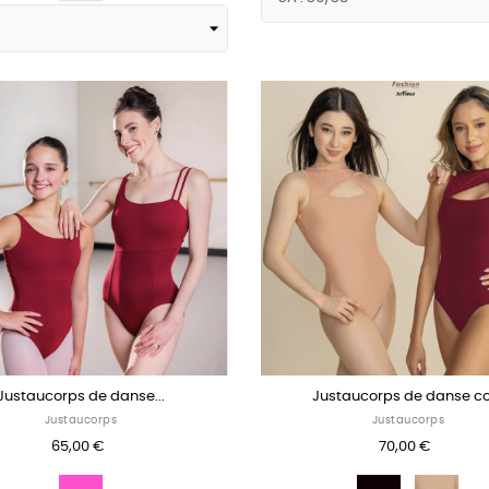
Justaucorps de danse...
Justaucorps de danse col
Justaucorps
Justaucorps
65,00 €
70,00 €
Fuschia
Noir
Cop