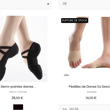
RUPTURE DE STOCK
Demi-pointes danse...
Pédilles de Danse So Danc
Demi-Pointes
Pédilles
28,00 €
14,00 €
Noir