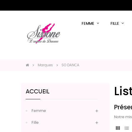
FEMME
FILLE
Marques
SO DANCA
Li
ACCUEIL
Prése
Femme
Notre miss
Fille