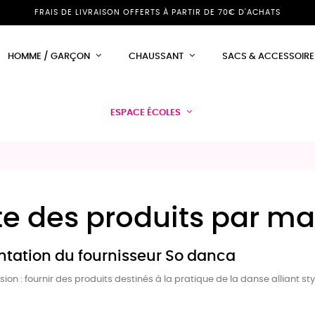
FRAIS DE LIVRAISON OFFERTS À PARTIR DE 70€ D'ACHATS
HOMME / GARÇON
CHAUSSANT
SACS & ACCESSOIRE
ESPACE ÉCOLES
ste des produits par 
ntation du fournisseur So danca
ion : fournir des produits destinés à la pratique de la danse alliant sty