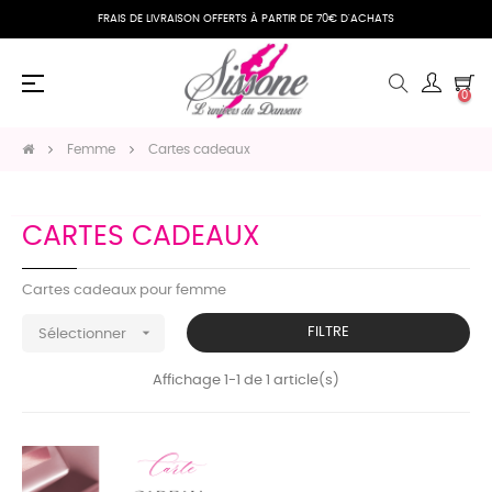
FRAIS DE LIVRAISON OFFERTS À PARTIR DE 70€ D'ACHATS
Basculer
☰
0
la
navigation
Femme
Cartes cadeaux
CARTES CADEAUX
Cartes cadeaux pour femme

FILTRE
Sélectionner
Affichage 1-1 de 1 article(s)