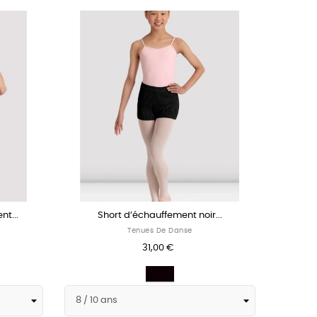
t...
Short d’échauffement noir...
Tenues De Danse
31,00 €
Noir