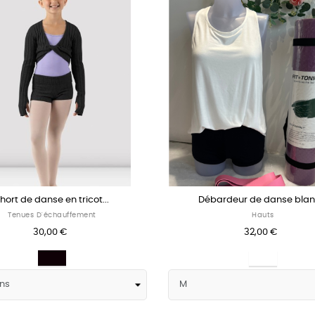
hort de danse en tricot...
Débardeur de danse blanc
Tenues D'échauffement
Hauts
30,00 €
32,00 €
Noir
Blanc