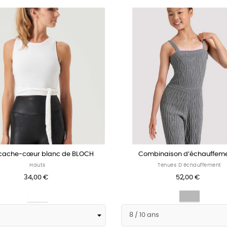
cache-cœur blanc de BLOCH
Combinaison d’échauffemen
Hauts
Tenues D'échauffement
34,00 €
52,00 €
Blanc
Gris