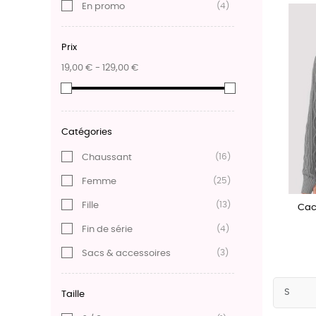
(4)
En promo
Prix
19,00 € - 129,00 €
Catégories
(16)
Chaussant
(25)
Femme
(13)
Fille
Cac
(4)
Fin de série
(3)
Sacs & accessoires
Taille