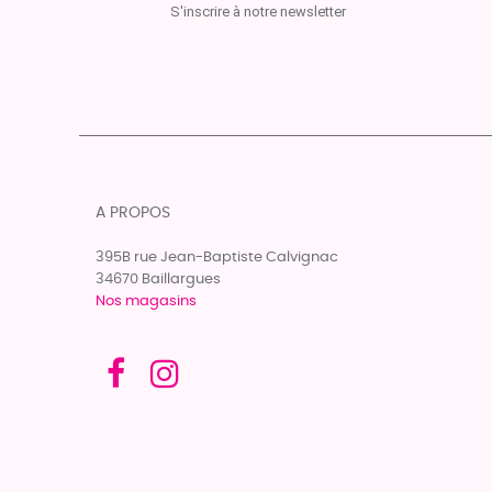
S'inscrire à notre newsletter
(5)
8 / 41
(1)
2,5 / 35,5
A PROPOS
395B rue Jean-Baptiste Calvignac
34670 Baillargues
Nos magasins