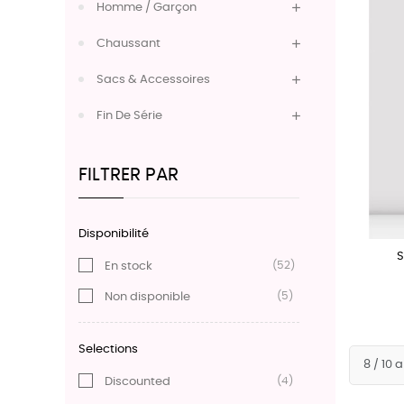
Homme / Garçon
Chaussant
Sacs & Accessoires
Fin De Série
FILTRER PAR
Disponibilité
S
(52)
En stock
(5)
Non disponible
Selections
(4)
Discounted