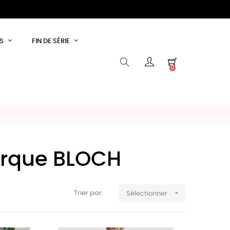
S
FIN DE SÉRIE
0
marque BLOCH

Trier par:
Sélectionner