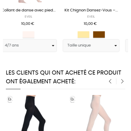
-Vous –...
Justaucorps de danse...
EVEIL – Pack de rentr
EVEIL
EVEIL
23,00 €
49,00 €
42,
-7,00 €
own
Fuschia
Fuschia
Nude
Ba
Pi
LES CLIENTS QUI ONT ACHETÉ CE PRODUIT
ONT ÉGALEMENT ACHETÉ:
‹
›