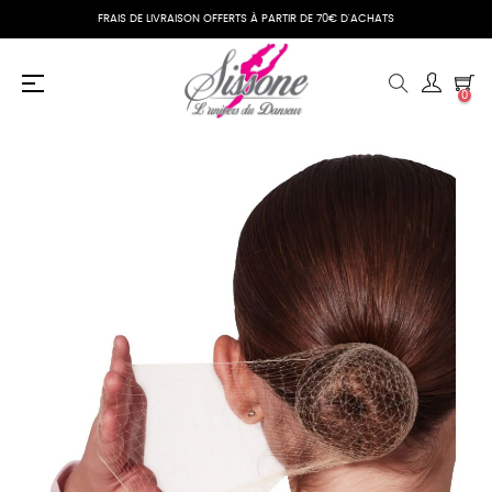
FRAIS DE LIVRAISON OFFERTS À PARTIR DE 70€ D'ACHATS
Basculer
☰
0
la
navigation