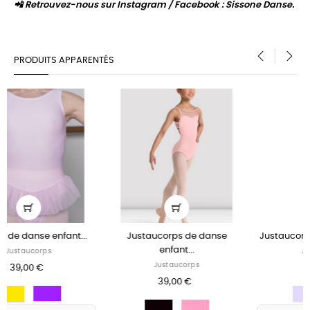
📲 Retrouvez-nous sur Instagram / Facebook : Sissone Danse.
PRODUITS APPARENTÉS
‹
›
 de danse
Justaucorps de danse 9634...
Justaucorps Ballet 
...
Justaucorps
Fille
orps
58,00 €
75,00 €
 €
ENCRE
IRIS
Blanc
Rose