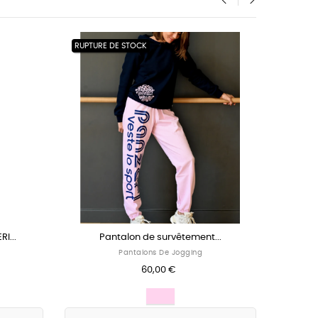
‹
›
JR enfant...
Pantalon d’échauffement en...
ns
Pantalons Et Shorts
€
42,00 €
Noir
Gris
Noir
Rose
pâle