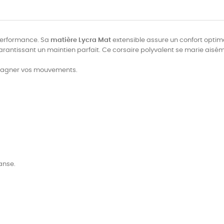
erformance. Sa
matière Lycra Mat
extensible assure un confort optima
arantissant un maintien parfait. Ce corsaire polyvalent se marie aisé
mpagner vos mouvements.
anse.