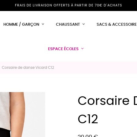
FRAIS DE LIVRAISON OFFERTS À PARTIR DE 70€ D'ACHATS
HOMME / GARÇON
CHAUSSANT
SACS & ACCESSOIRE
ESPACE ÉCOLES
Corsaire de danse Vicard C12
Corsaire 
C12