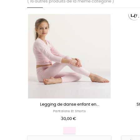
( 16 autres produits de la même catégorie )
êtement...
Short de danse GIPSY Wear...
Jogging
Shorts
€
20,00 €
Rose
Blanc
Pacific
et