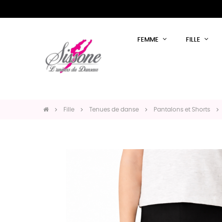
FEMME
FILLE
Fille
Tenues de danse
Pantalons et Shorts