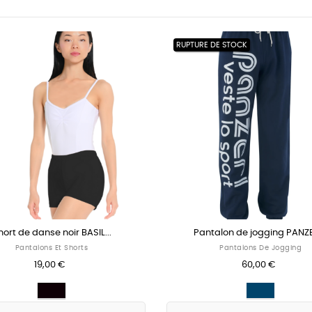
Short de danse Nude...
Pantalon AFFETTO 
Sous-Vêtement
Pantalo
21,00 €
45,00 
Nude