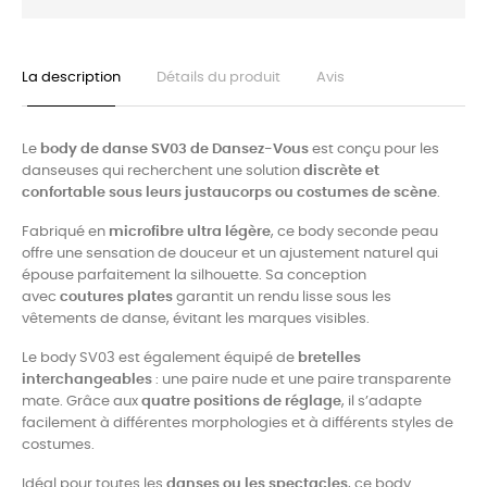
La description
Détails du produit
Avis
Le
body de danse SV03 de Dansez-Vous
est conçu pour les
danseuses qui recherchent une solution
discrète et
confortable sous leurs justaucorps ou costumes de scène
.
Fabriqué en
microfibre ultra légère
, ce body seconde peau
offre une sensation de douceur et un ajustement naturel qui
épouse parfaitement la silhouette. Sa conception
avec
coutures plates
garantit un rendu lisse sous les
vêtements de danse, évitant les marques visibles.
Le body SV03 est également équipé de
bretelles
interchangeables
: une paire nude et une paire transparente
mate. Grâce aux
quatre positions de réglage
, il s’adapte
facilement à différentes morphologies et à différents styles de
costumes.
Idéal pour toutes les
danses ou les spectacles
, ce body