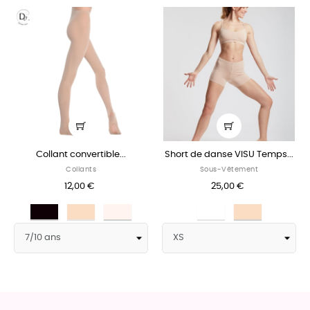
Collant convertible...
Short de danse VISU Temps...
Collants
Sous-Vêtement
12,00 €
25,00 €
Noir
Nude
Ballet
Blanc
Nude
Pink