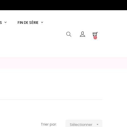
S
FIN DE SÉRIE
0

Trier par:
Sélectionner