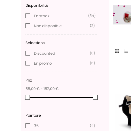
Disponibilité
(54)
En stock
(2)
Non disponible
Selections
(6)
Discounted
(6)
En promo
Prix
58,00 € - 182,00 €
Pointure
(4)
35