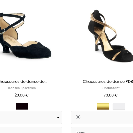
haussures de danse de...
Chaussures de danse PD81
Danses Sportives
Chaussant
120,00 €
170,00 €
Noir
Dorée
Arg