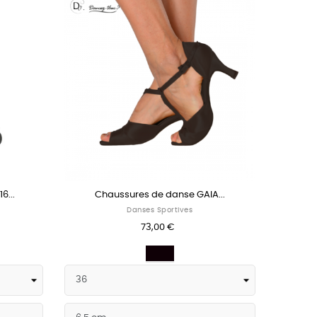
6...
Chaussures de danse GAIA...
Danses Sportives
73,00 €
ent
Noir