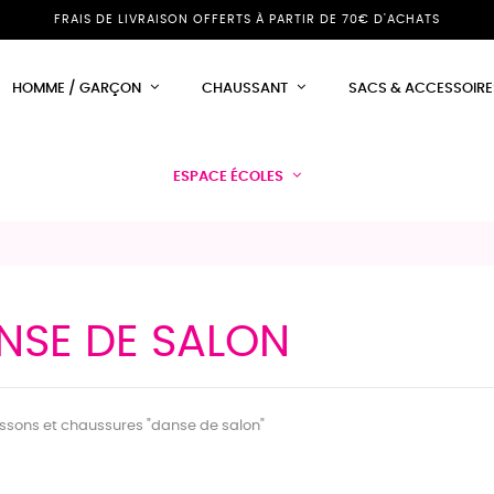
FRAIS DE LIVRAISON OFFERTS À PARTIR DE 70€ D'ACHATS
HOMME / GARÇON
CHAUSSANT
SACS & ACCESSOIRE
ESPACE ÉCOLES
NSE DE SALON
ssons et chaussures "danse de salon"