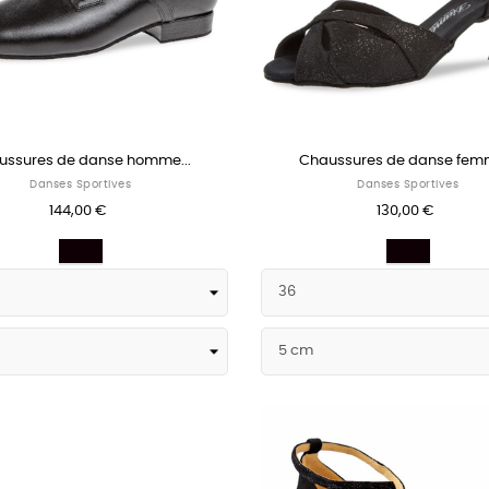
ussures de danse homme...
Chaussures de danse femm
Danses Sportives
Danses Sportives
144,00 €
130,00 €
Noir
Noir