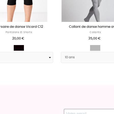
saire de danse Vicard C12
Collant de danse homme av
Pantalons Et Shorts
Collants
20,00 €
35,00 €
Noir
Gris