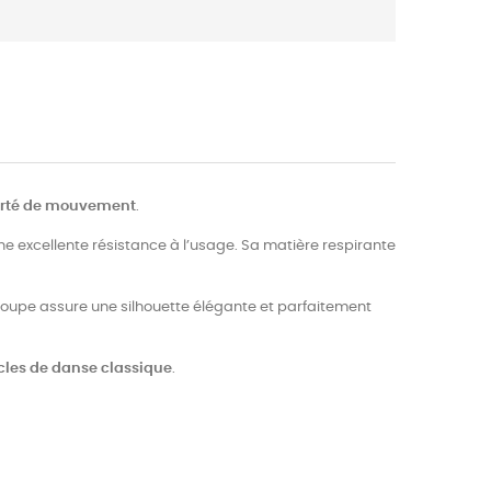
berté de mouvement
.
 une excellente résistance à l’usage. Sa matière respirante
coupe assure une silhouette élégante et parfaitement
acles de danse classique
.