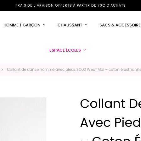
FRAIS DE LIVRAISON OFFERTS À PARTIR DE 70€ D'ACHATS
HOMME / GARÇON
CHAUSSANT
SACS & ACCESSOIRE
ESPACE ÉCOLES
Collant de danse homme avec pieds SOLO Wear Moi – coton élasthanne
Collant 
Avec Pie