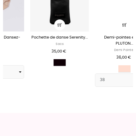
enity...
Demi-pointes en cuir
Demi-pointes danse.
PLUTON...
Demi-Pointes
Demi Pointes
28,00 €
36,00 €
Gris
Saumon
clair