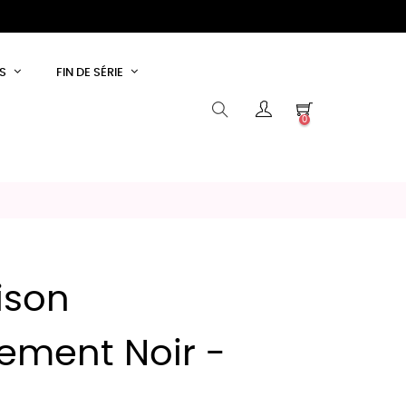
S
FIN DE SÉRIE
0
ison
ement Noir -